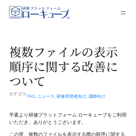
内
容
を
ス
キ
ッ
複数ファイルの表示
プ
順序に関する改善に
ついて
カテゴリ:
FAQ
, 
ニュース
, 
研修管理者向け
, 
講師向け
平素より研修プラットフォーム ローキューブをご利用
いただき、ありがとうございます。
この度、複数のファイルを表示する際の順序に関する