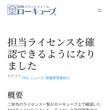
内
容
を
ス
キ
ッ
担当ライセンスを確
プ
認できるようになり
ました
カテゴリ:
FAQ
, 
ニュース
, 
研修管理者向け
概要
ご担当のライセンス一覧がローキューブ上で確認いた