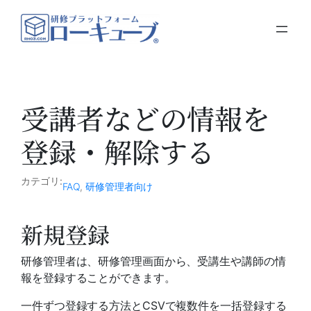
内
容
を
ス
キ
ッ
受講者などの情報を
プ
登録・解除する
カテゴリ:
FAQ
, 
研修管理者向け
新規登録
研修管理者は、研修管理画面から、受講生や講師の情
報を登録することができます。
一件ずつ登録する方法とCSVで複数件を一括登録する