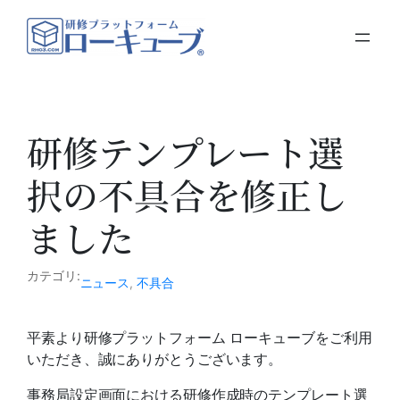
内
容
を
ス
キ
ッ
研修テンプレート選
プ
択の不具合を修正し
ました
カテゴリ:
ニュース
, 
不具合
平素より研修プラットフォーム ローキューブをご利用
いただき、誠にありがとうございます。
事務局設定画面における研修作成時のテンプレート選