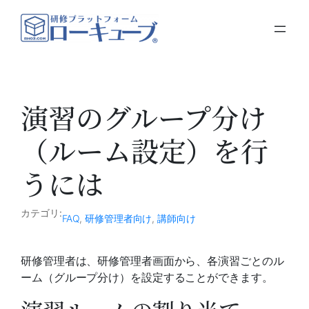
内
容
を
ス
キ
ッ
演習のグループ分け
プ
（ルーム設定）を行
うには
カテゴリ:
FAQ
, 
研修管理者向け
, 
講師向け
研修管理者は、研修管理者画面から、各演習ごとのル
ーム（グループ分け）を設定することができます。