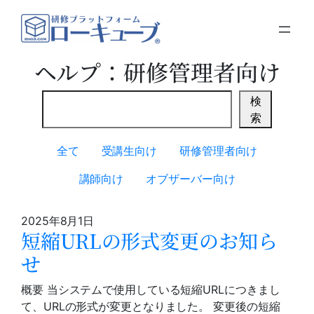
内
容
を
ス
ヘルプ：研修管理者向け
キ
ッ
検
検
プ
索
索
全て
受講生向け
研修管理者向け
講師向け
オブザーバー向け
2025年8月1日
短縮URLの形式変更のお知ら
せ
概要 当システムで使用している短縮URLにつきまし
て、URLの形式が変更となりました。 変更後の短縮